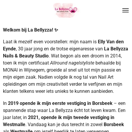
Ga
direct
naar
de
Welkom bij La Bellyzza! ✨
hoofdinhoud
Laat ik mezelf even voorstellen: mijn naam is
Elly Van den
Eynde
, 30 jaar jong en de trotse eigenaresse van
La Bellyzza
Nails & Beauty Studio
. Wat begon als een droom in 2014,
toen ik mijn certificaat
Allround nagelstyliste
behaalde bij
MONAI in Wijnegem, groeide al snel uit tot mijn passie en
mijn eigen zaak. Nadien volgde ik nog tal van Nail Art
opleidingen om mijn creativiteit verder te verfijnen en mijn
klanten telkens weer iets unieks te kunnen aanbieden.
In
2019 opende ik mijn eerste vestiging in Borsbeek
– een
spannende stap waar La Bellyzza écht tot leven kwam. Een
jaar later, in
2021, opende ik mijn tweede vestiging in
Westmalle
. Vandaag kan je dus terecht in zowel
Borsbeek
als
Westmalle
om jezelf heerlijk te laten verwennen.