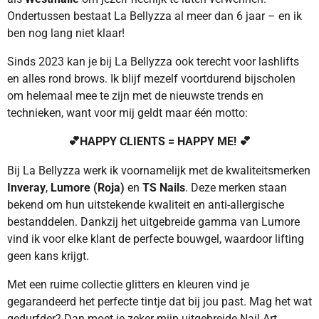
Ondertussen bestaat La Bellyzza al meer dan 6 jaar – en ik
ben nog lang niet klaar!
Sinds 2023 kan je bij La Bellyzza ook terecht voor lashlifts
en alles rond brows. Ik blijf mezelf voortdurend bijscholen
om helemaal mee te zijn met de nieuwste trends en
technieken, want voor mij geldt maar één motto:
💕HAPPY CLIENTS = HAPPY ME! 💕
Bij La Bellyzza werk ik voornamelijk met de kwaliteitsmerken
Inveray
,
Lumore (Roja)
en
TS Nails
. Deze merken staan
bekend om hun uitstekende kwaliteit en anti-allergische
bestanddelen. Dankzij het uitgebreide gamma van Lumore
vind ik voor elke klant de perfecte bouwgel, waardoor lifting
geen kans krijgt.
Met een ruime collectie glitters en kleuren vind je
gegarandeerd het perfecte tintje dat bij jou past. Mag het wat
gedurfder? Dan moet je zeker mijn uitgebreide Nail Art